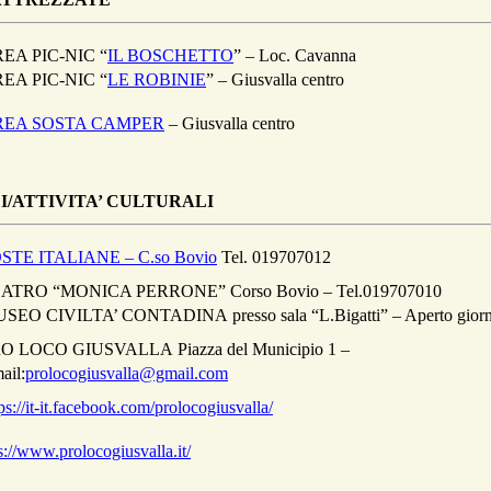
EA PIC-NIC “
IL BOSCHETTO
” – Loc. Cavanna
EA PIC-NIC “
LE ROBINIE
” – Giusvalla centro
REA SOSTA CAMPER
– Giusvalla centro
I/ATTIVITA’ CULTURALI
STE ITALIANE – C.so Bovio
Tel. 019707012
ATRO “MONICA PERRONE” Corso Bovio – Tel.019707010
SEO CIVILTA’ CONTADINA presso sala “L.Bigatti” – Aperto giorni 
O LOCO GIUSVALLA Piazza del Municipio 1 –
ail:
prolocogiusvalla@gmail.com
ps://it-it.facebook.com/prolocogiusvalla/
s://www.prolocogiusvalla.it/