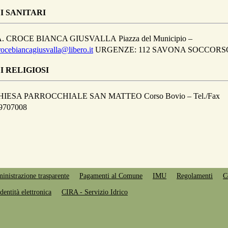
I SANITARI
A. CROCE BIANCA GIUSVALLA Piazza del Municipio –
rocebiancagiusvalla@libero.it
URGENZE: 112 SAVONA SOCCORS
I RELIGIOSI
HIESA PARROCCHIALE SAN MATTEO Corso Bovio – Tel./Fax
9707008
nistrazione trasparente
Pagamenti al Comune
IMU
Regolamenti
C
dentità elettronica
CIRA - Servizio Idrico