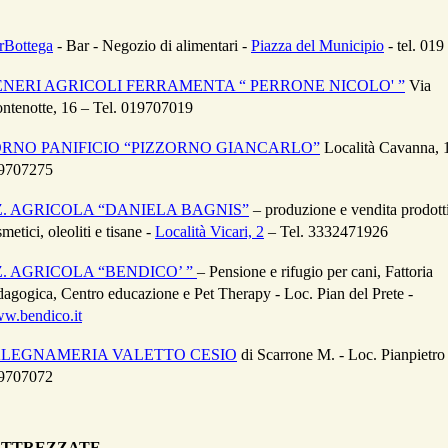
rBottega
- Bar - Negozio di alimentari -
Piazza del Municipio
- tel. 01
NERI AGRICOLI FERRAMENTA “ PERRONE NICOLO' ”
Via
ntenotte, 16 – Tel. 019707019
RNO PANIFICIO “PIZZORNO GIANCARLO”
Località Cavanna, 1
9707275
. AGRICOLA “DANIELA BAGNIS”
– produzione e vendita prodott
metici, oleoliti e tisane -
Località Vicari, 2
– Tel. 3332471926
. AGRICOLA “BENDICO’ ”
– Pensione e rifugio per cani, Fattoria
dagogica, Centro educazione e Pet Therapy - Loc. Pian del Prete -
w.bendico.it
ALEGNAMERIA VALETTO CESIO
di Scarrone M. - Loc. Pianpietro 
9707072
ATTREZZATE