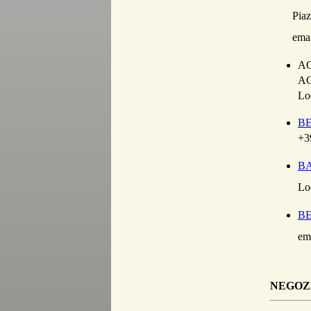
Piazza
email:
A
A
Lo
BE
+3
B
Lo
BE
em
NEGOZI