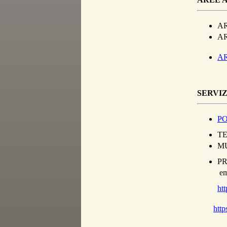
AR
AR
A
SERVIZ
PO
TE
MU
PR
em
htt
http