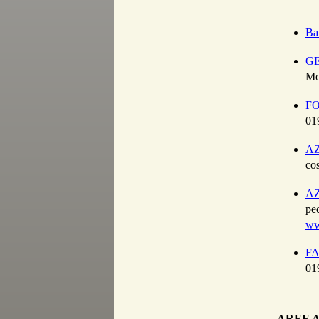
Ba
GE
Mo
FO
01
AZ
cos
AZ
pe
ww
F
01
AREE 