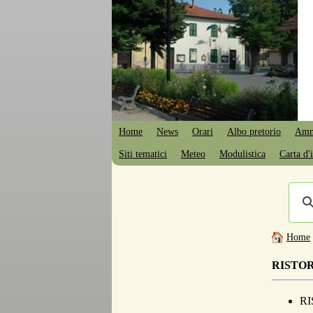
Home
News
Orari
Albo pretorio
Ammi
Siti tematici
Meteo
Modulistica
Carta d'i
Home
RISTO
RI