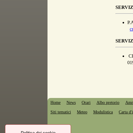
SERVIZ
P.
c
SERVIZ
C
01
Home
News
Orari
Albo pretorio
Ammi
Siti tematici
Meteo
Modulistica
Carta d'i
Politica dei cookie