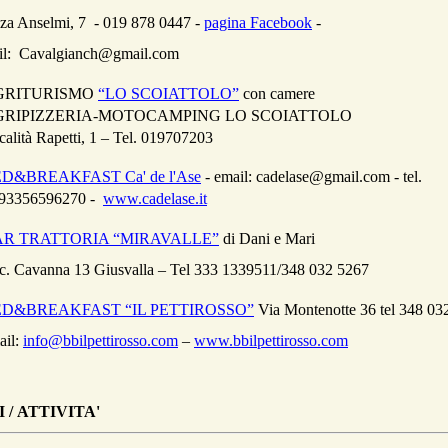
 Anselmi, 7 -
019 878 0447 -
pagina Facebook
-
 Cavalgianch@gmail.com
GRITURISMO
“LO SCOIATTOLO”
con camere
GRIPIZZERIA-MOTOCAMPING LO SCOIATTOLO
calità Rapetti, 1 – Tel. 019707203
D&BREAKFAST Ca' de l'Ase
- email: cadelase@gmail.com
- tel.
93356596270 -
www.cadelase.it
AR TRATTORIA “MIRAVALLE”
di Dani e Mari
c. Cavanna 13 Giusvalla – Tel 333 1339511/348 032 5267
D&BREAKFAST “IL PETTIROSSO”
Via Montenotte 36 tel 348 03
ail:
info@bbilpettirosso.com
–
www.bbilpettirosso.com
 /
ATTIVITA'